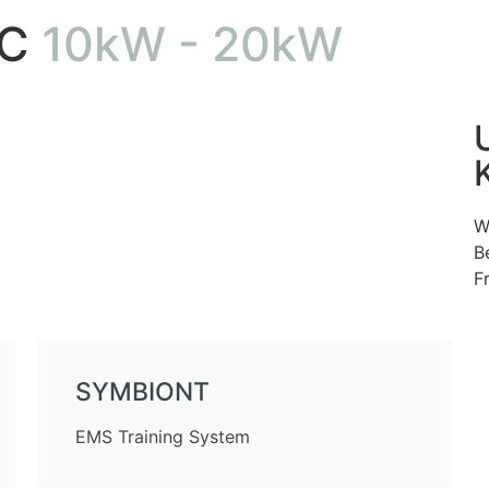
FC
10kW - 20kW
W
B
Fr
SYMBIONT
EMS Training System